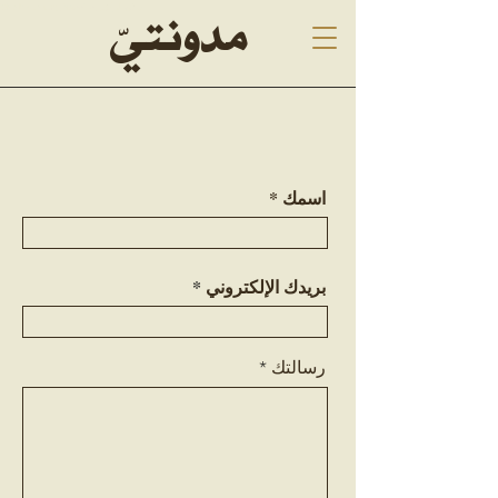
Malak Alrashed, blogging, ملاك الراشد
مدونتيّ
اسمك
بريدك الإلكتروني
رسالتك