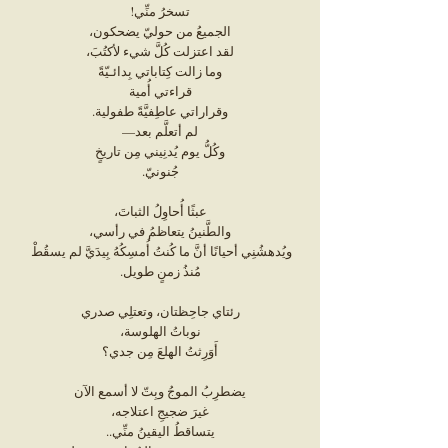
تسخرُ منِّي!
الجميعُ من حوليّ يضحكون،
لقد اعتزلت كُلَّ شيء لأكتُبَ،
وما زالت كِتاباتي بِدائـيّةً
قراءتي أُمية
وقراراتي عاطِفيَّةً طفولية.
لم أتعلَّم بعد—
وكُلُّ يوم يُدنِيني مِن تاريخٍ
جُنونيّ.
عبثًا أُحاوِلُ الثباتَ،
والطَّنينُ يتعاظمُ في رأسي،
ويُدهشُنِي أحيانًا أنَّ ما كُنتُ أُمسِكُهُ بِيدَيَّ لم يسقُطْ 
مُنذُ زمنٍ طويل.
رئتاي جاحِظتان، وتعتلِي صدري
نوباتُ الهلوسة،
أَوَرِثتُ الهلعَ مِن جدي؟
يضطرِبُ الموجُ وبِتّ لا أسمع الآن
غيرَ ضجيجِ اعتلاجه،
يتساقطُ اليقينُ منِّي..