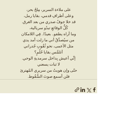
على ملاءة السرير، مِلحُ بحر،
وعلى أطرافِ قدمي، بقايا رمل،
قد خلا جوفُ صدري من بعد الغرق.
كُلُّ الوقائعِ تبدُو سريالية،
وما أراه يطفو.. بعيدًا.. فِي اللامكان
من سيُصدِّقُ أني ما زلت أمد يدي
مثل الأعمى، نحو ثُقُوبِ جُدراني
أتلمَّس بقايا حُلُمٍ؟
إنِّي أعيش بِداخل سرمديةِ الوحي.
لا ثبات يسعني
حتّى وإن هويتُ من سريري المُهترئ
فلن أسمع صوتَ السُّقُوط.