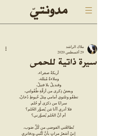
Malak Alrashed, blogging, ملاك الراشد
مدونتيّ
ملاك الراشد
29 أغسطس 2020
سيرة ذاتية للحمى
 أريكةٌ صفراء،
وملاءةٌ مُبللة،
وقنديلٌ بلا فتيلْ،
وبعضُ ذِكرى من أزقَّةِ طُفُولتي،
تطفُو وتلتوي أمامي مِثلَ خُيوطِ دُخانْ،
سرابًا من ذكرَى أو حُلم.
فلا أدري أأنا مَن يُصوِّر الحُلم؟
أم أنَّ الحُلم يُصوِّرني؟
تُطالعُني الفوضى من كُلِّ صَوب،
إنيّ أشعرُ مراتٍ بأنَّ كُتُبي ودفاتري