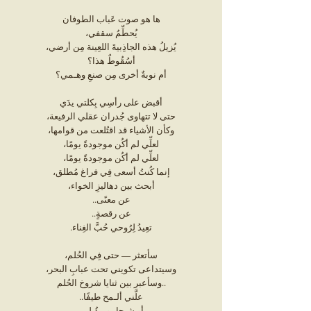
ها هو صوت عَباب الطوفان
يُحطِّمُ سقفي،
يُزيلُ هذه الجاذِبيةَ اللعِينة مِن أرضي،
أسُقُوطٌ هذا؟
أم نوبةٌ أخرى مِن صنعِ وهـمي؟
أقبض على رأسِي بِكلتي يدَي
حتى لا تتهاوى جُدران عقلي الرفيعة،
وكأن الأشياء قد اقتُلعت من قوامها،
لعلِّي لم أكُن موجودةً يومًا،
لعلِّي لم أكُن موجودةً يومًا،
إنما كُنتُ أسعى فِي فراغ مُطلق،
أبحث بين دهاليزِ الخواء،
عن معنًى..
عن رقصةٍ..
تعِيدُ لِرُوحي حُبَّ الغِناء.
سأتعثر — حتى فِي الحُلم،
وسيتداعى تكويني تحت عبابِ البحر،
..وسأعبر بين ثنايا شروخ الحُلم
علَّني ألـمح طيفًا..
أو شبحا يومِئُ لي،