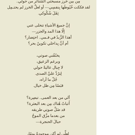
مِن بين خرز مسبحتي المُتناثر من حولي..
لقد فككت خُيُوطَها بِنفسِي— أو لعلَّ الخرز لم يحتـمِل 
ثِقَلَ شُكُوكي.
إنَّ جميعَ الأشياءِ تتخلى عني
إلّا هذا المد والجزر—
أهذا الزَّبدُ في فـمي.. احتِضار؟
أم أنَّ بِداخلي تكوينُ بحر؟
يخنُقُني صوتي،
وبرغم الزعيق،
لا جِبال عاليةً حولي
لِترُدَّ عليَّ الصدى.
جُلّ ما أراه،
قبَسًا مِن ظل خيال.
ألي من بعد العمى.. تبصِرة؟
أَثباتٌ هُناك مِن بعد البعثرة؟
قد ضَلَّ صوتِي طريقه
من بعدما مزَّق الموجُ
حبالَ الحنجرة—
لعلِّي لم أكن موجودةً يومًا،