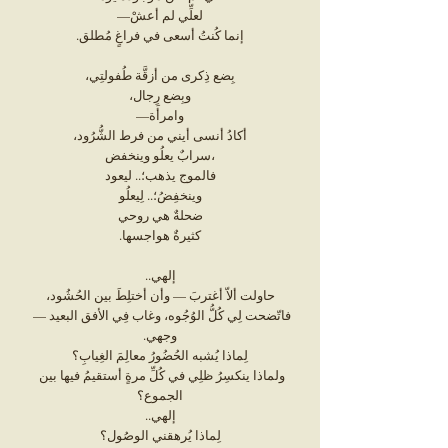
لعلِّي لم أعشْ—
إنما كُنتُ أسعى في فراغٍ مُطلق.
بِضع ذِكرى من أزقَّة طُفولتِي،
وبِضع رِجال،
وامرأَة—
أكادُ أنسى أيني من فرط الشُّرُود،
،سرابٌ يعلُو وينخفض
فالموج يذهب؛.. ليعود
وينخفِضُ؛.. لِيعلُو
ضحلةٌ هي روحي
كثيرةٌ هواجسها.
إلهي..
حاولت ألاّ أغتربَ — وأن أختلِطَ بين الحُشُود،
فاتّضحت لِي كُلُّ الوُجُوه، وغاب فِي الأفق البعيد — 
وجهي.
لِماذا يُشبه الحُضُورُ معالِمَ الغِيابِ؟
ولماذا ينكسِرُ ظلِي في كُلِّ مرةٍ أستقيمُ فيها بين 
الجموع؟
إلهي..
لِماذا يُرهقني الوصُول؟