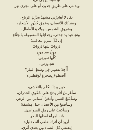
ويدلني على طرِيقٍ جديدٍ، أو على مجرى نهر.
يكاد لا يُغادِرُني مشهدُ تحرُّكِ الرياح،
وتشابُكِ الأغصان، وعمقِ جُذُورِ الأشجار،
وشروقِ الشمس، وولادةِ الأطفال،
وتجاعيدَ يد جدتي، وجدائِلها المصبوغة بالحِنَّاءِ
إن كُلَّ شيءٍ يتعاقب؛
ذرواتٌ تليها ذرواتْ
موجٌ بعد موجٍ
كُلُّها تعبرنِي،
تتجاوزني..
أَأَجِدُ نفسِي فِي وسَطِ التيار؟
أأصطدِمُ بِصخرةٍ تُوقظني؟
حين يبدأ الحُلم بالتلاشي،
سأغرسُ آثار يدَيّ على شُقُوقِ الجدران،
وسأبتَلعُ القمر، وأدفنُ أسناني بين الزهر،
وسأصنعُ مِنَ الأغصان حبلَ مِشنقة!
وسأكتبُ على رملِ الشواطئ:
هُنا، امرأة لفظها البحر.
أريدِ أن أتركَ خلفي ألفَ دليل؛
لِتقتفي كل النساء مِن بعدي أثري.