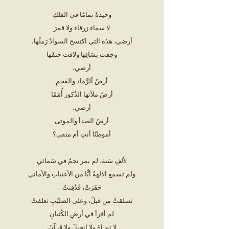
وحيدةً تمامًا في الفلكِ
لا سماء زرقاء ولا قمرَ
أرضي، هذه التي اكتسح السوادُ رَملَها،
وجفت نِسَائِهَا ولاقت حَتفَها
أرضي،
أرضُ اَلرَّمَاد والفَحمِ
أرضٌ ملأتها الذُكور أُمَمًا
أرضي،
أرضُ الصدأ والموتى
أموطنًا أنتِ أم منفى؟
لأَلفِ سَنة، لم يمر نجمٌ في سَمائي
ولم تسمع الآلهةُ أيًّا من الأغنياتِ والأماني
حَفَرَتْ، فَدُفِنتُ
تَسلقتُ من قَبلْ، وعلى الصَليّبِ تَعلقتُ
لم أقرأ في أرضِ الكُثبانِ
لا توراةَ ولا إنجيلَ ولا قرآنَ.