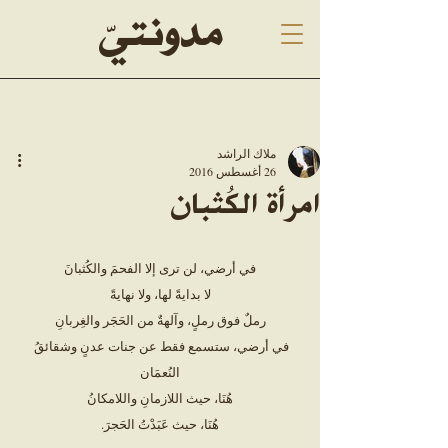
Malak Alrashed, blogging, ملاك الراشد
مدونتيّ
ملاك الراشد
26 أغسطس 2016
امرأة الكُثبان
في أرضي، لن ترى إلا الفحمَ والكُثبانَ
لا بدايةً لها، ولا نهايةً
رملٌ فوق رملٍ، وآلهةٌ من الحَجَر والغِربانِ
في أرضي، ستسمع فقط عن جنات عدنٍ وشقائقُ 
النُعمَان
هُنَا، حيث اللازمانِ واللامكانُ
هُنَا، حيث عَبَدْتُ الحَجرَ.