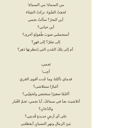
من السماءِ! من السماءِ!
لحقتُ الضّوءَ، تركتُ الشِتَاء
أين البحرُ؟ سألتُ نجمي
أين حياتي؟
أستحملني صوبَ طُفولةٍ أخرى؟
إلى مَفَرّ؟ إلى قهرٍ؟
 أم إلى تِلكَ المُدن التي اِنتظرتهَا دَهر؟
نَجمي،
أجِب!
قدماي تآكلتا، وما عُدت أقوى الجَريَ
أغبارًا ستتلاشى؟
أحُلمًا صغيرًا ستختفي وتُخفِيّني؟
أتلاشيتَ بعدُ في سمائكَ، أيا نجمي، نَجمُ الغُبار 
والدُخانِ؟
على أي أرضٍ جديدةٍ قُدتنِي؟
بَينَ الرمالِ ونهرِ النسيانٍ أيقظتَني