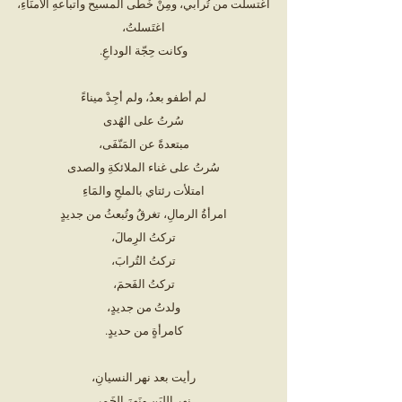
اغتسلت من تُرابي، ومِنْ خُطى المسيح واتباعهِ الأُمنَاءِ،
اغتَسلتُ،
وكانت حِجّة الوداعِ.
لم أطفو بعدُ، ولم أجِدْ ميناءً
سُرتُ على الهُدى
مبتعدةً عن المَنّفَى،
سُرتُ على غناء الملائكةِ والصدى
امتلأت رئتاي بالملحِ والمَاءِ
امرأةُ الرمالِ، تغرقُ وتُبعثُ من جديدٍ
تركتُ الرِمالَ،
تركتُ التُرابَ،
تركتُ الفَحمَ،
ولدتُ من جديدٍ،
كامرأةٍ من حديدٍ.
رأيت بعد نهر النسيانِ،
نهر اللبَنِ ونَهرَ الخَمرِ