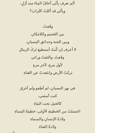
ألم تعرف بِأنّي أخافُ الماءَ منذ أزَلٍ،
وبِأنّي قد أكلتُ التُرابَ؟
وقَفتُ،
بين الجَحيم واللامَكانِ
وبين الجنة وحدائق النِسيانِ،
لا أعرف إن كُنتُ أستطيع تَركَ الرمالِ
وقَفتُ، والتَفتُ ورائي
لأول مرةٍ، لآخر مرةٍ
تَركتُ الأرض وابتَعدتُ عن العَناءِ.
في نهر النسيانِ، لم أطفو ولم أغرق
كنت أمشي،
كالخيل تحت المَاءِ
اغتسلتُ من الخطيئةِ الأولى، خطيئةُ النِساءِ
ولادةُ الإنسانِ والسماءِ
ولادةُ الفَناءِ