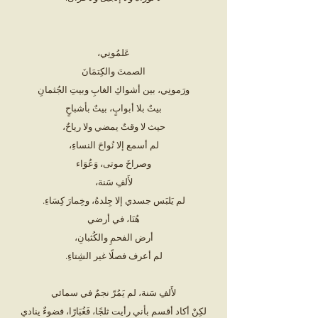
عَلمُونِي،
الصمتَ والكِتمَانَ
ورَمونِي، بين أشواكِ الغابِ وبيتِ الجُثمانِ
بيتٌ بلا أبوابٍ، بيتٌ بأشباحٍ
حيث لا وقتٌ يمضي ولا رياحٌ،
لم أسمع إلا نُواحَ النساءِ،
وصراخَ موتى، وَعُوَاء
لأَلفِ سَنة،
لم يَلبَس جسدي إلا جِلدهُ، وخِمارَ كِسَاءِ.
هُنَا، في أرضي
أرض الفحمِ والكُثبانِ،
لم أعرف فصلًا غير الشِتاءِ.
لأَلفِ سَنة، لم يَمُرّ نجمٌ في سمائي
لكِنْ أكاد أقسم بأني رأيت ثلجًا، فَغُبَارًا، فضوءٌ ينادي