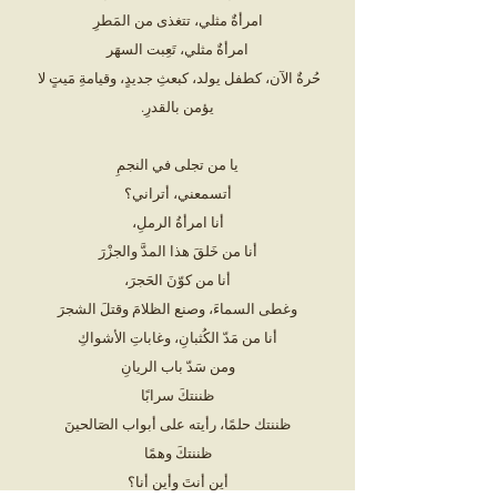
امرأةٌ مثلي، تتغذى من المَطرِ
امرأةٌ مثلي، تَعِبت السهَر
حُرةٌ الآن، كطفل يولد، كبعثِ جديدٍ، وقيامةِ مَيتٍ لا 
يؤمن بالقدرِ.
يا من تجلى في النجمِ
أتسمعني، أتراني؟
أنا امرأةُ الرملِ،
أنا من خَلقَ هذا المدَّ والجزْرَ
أنا من كوّنَ الحَجرَ،
وغطى السماءَ، وصنع الظلامَ وقتلَ الشجرَ
أنا من مَدّ الكُثبانِ، وغاباتِ الأشواكِ
ومن سَدّ باب الريانِ
ظننتكَ سرابًا
ظننتك حلمًا، رأيته على أبواب الصَالحينَ
ظننتكَ وهمًا
أين أنتَ وأين أنا؟