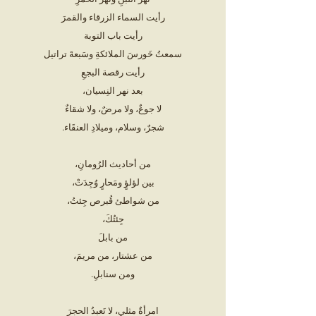
رأيت السماء الزرقاء والقمرَ
رأيت باب التوبة
سمعتُ خَورسَ الملائكةِ وسَبعةَ تراتيل
رأيت رقصة البجعِ
بعد نهر النِسيان،
لا جوعٌ، ولا مرضٌ، ولا شقاءٌ
شجرٌ، وسلام، وميلادِ العنقَاء.
من أحاديث الرُومانِ،
بين لؤلؤٍ ومَحارٍ وُجِدَتْ،
من شواطئ قُبرص جِئتُ،
جِئتُكَ،
من بابلَ
من عشتار، من مريمَ،
ومن سنابلِ.
امرأةٌ مثلي، لا تَعبدُ الحجرَ