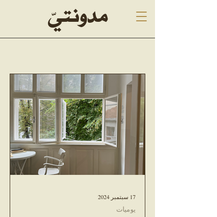
Malak Alrashed, blogging, ملاك الراشد
مدونتيّ
17 سبتمبر 2024
يوميات